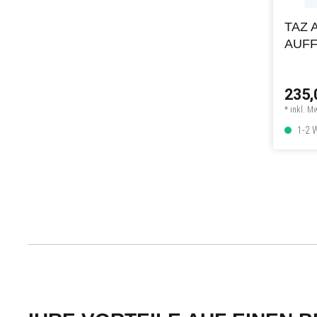
TAZ 
AUF
235,
* inkl. M
1-2 W