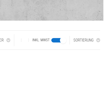
ER
SORTIERUNG
INKL. MWST