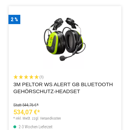
2 %
(1)
3M PELTOR WS ALERT GB BLUETOOTH
GEHÖRSCHUTZ-HEADSET
Statt 544,76 €*
534,07 €*
* inkl. MwSt. zzgl. Versandkosten
2-3 Wochen Lieferzeit