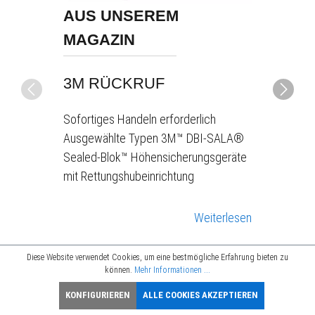
AUS UNSEREM
MAGAZIN
T: 3M
ITEN
3M RÜCKRUF
IGUARD
Sofortiges Handeln erforderlich
TEM
Ausgewählte Typen 3M™ DBI-SALA®
ighlights für
Sealed-Blok™ Höhensicherungsgeräte
nfache
amen: das
mit Rettungshubeinrichtung
e
 3M DBI-
 grüne Serie
Weiterlesen
ie für
0 bietet als
mplexe
nen großen
er sicher
Diese Website verwendet Cookies, um eine bestmögliche Erfahrung bieten zu
für bis zu
können.
Mehr Informationen ...
BLO
3
RÜCKRUFAKTI
G
M
ON
KONFIGURIEREN
ALLE COOKIES AKZEPTIEREN