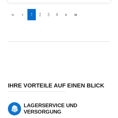
Seite
Seite
Seite
Seite
1
2
3
4
IHRE VORTEILE AUF EINEN BLICK
LAGERSERVICE UND
VERSORGUNG