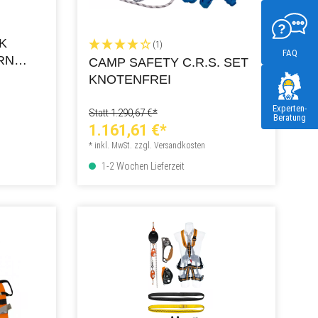
K
(1)
FAQ
RN
CAMP SAFETY C.R.S. SET
F NRW
KNOTENFREI
Experten-
Statt 1.290,67 €*
Beratung
1.161,61 €*
* inkl. MwSt. zzgl. Versandkosten
1-2 Wochen Lieferzeit