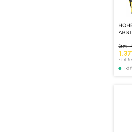
HÖH
ABST
1480
Statt 1.
1.37
* inkl. M
1-2 W