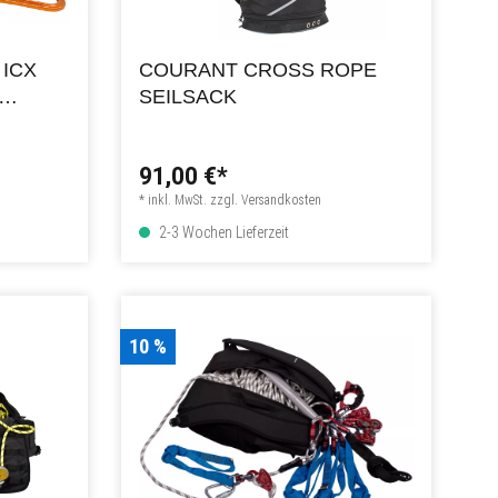
 ICX
COURANT CROSS ROPE
SEILSACK
91,00 €*
* inkl. MwSt. zzgl. Versandkosten
2-3 Wochen Lieferzeit
10 %