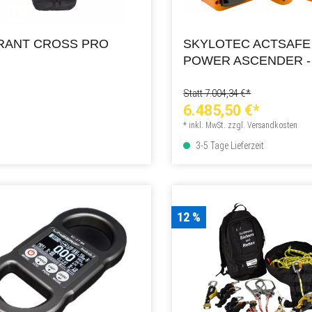
RANT CROSS PRO
SKYLOTEC ACTSAFE
POWER ASCENDER -
SEILWINDE
Statt 7.004,34 €*
6.485,50 €*
* inkl. MwSt. zzgl. Versandkosten
3-5 Tage Lieferzeit
12 %