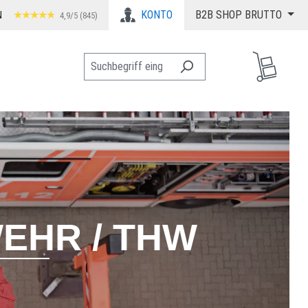
KONTO
B2B SHOP BRUTTO
N
4,9/5 (845)
EHR / THW