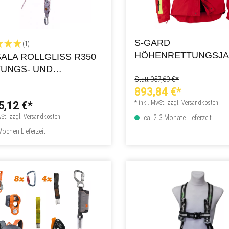
S-GARD
(1)
HÖHENRETTUNGSJ
SALA ROLLGLISS R350
SKYGARD
UNGS- UND
Statt 957,69 €*
TIONIERUNGSVORRIC
893,84 €*
G - UNTERSETZUNG
5,12 €*
* inkl. MwSt. zzgl. Versandkosten
wSt. zzgl. Versandkosten
ca. 2-3 Monate Lieferzeit
ochen Lieferzeit