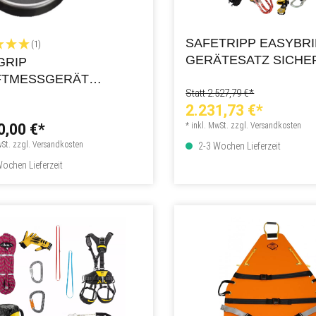
SAFETRIPP EASYBRI
(1)
GERÄTESATZ SICHE
GRIP
UND RETTEN TYP ID
FTMESSGERÄT
Statt 2.527,79 €*
SCALE 3I
2.231,73 €*
0,00 €*
* inkl. MwSt. zzgl. Versandkosten
wSt. zzgl. Versandkosten
2-3 Wochen Lieferzeit
ochen Lieferzeit