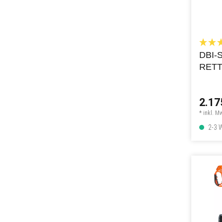
DBI-
RETT
POSI
HTUN
2.17
3:1
* inkl. M
2-3 W