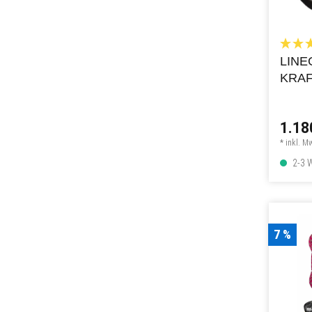
LINE
KRA
LINE
1.18
* inkl. M
2-3 W
7 %