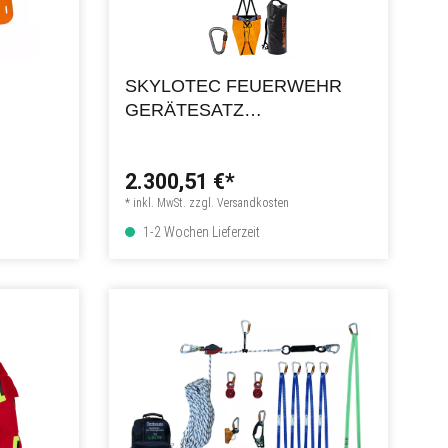
SKYLOTEC FEUERWEHR
GERÄTESATZ
ABSTURZSICHERUNG DIN
14800-16
2.300,51 €*
* inkl. MwSt. zzgl. Versandkosten
1-2 Wochen Lieferzeit