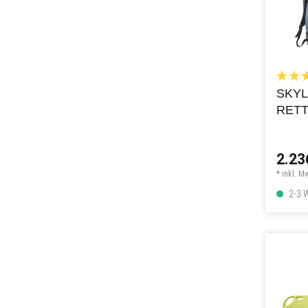
SKYL
RETT
2.23
* inkl. M
2-3 W