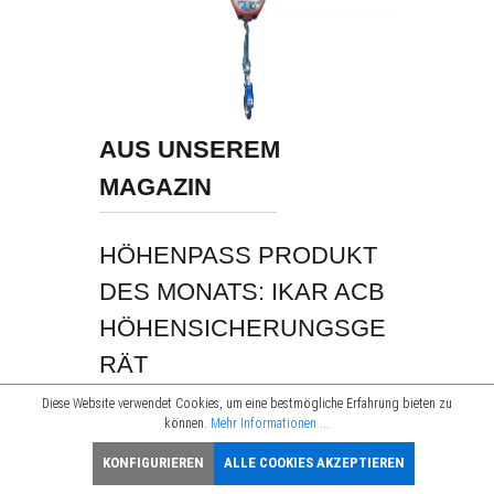
AUS UNSEREM
MAGAZIN
HÖHENPASS PRODUKT
DES MONATS: IKAR ACB
HÖHENSICHERUNGSGE
RÄT
Diese Website verwendet Cookies, um eine bestmögliche Erfahrung bieten zu
Als Teil eines Auffangsystems (DIN EN
können.
Mehr Informationen ...
360) bremst und hält ein
KONFIGURIEREN
ALLE COOKIES AKZEPTIEREN
Höhensicherungsgerät bei einem Sturz