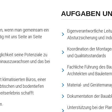
AUFGABEN UN
sen, wenn man gemeinsam ein
Eigenverantwortliche Leit
stig mit uns Seite an Seite
Absturzsicherung und Indu
Koordination der Montagea
glichkeit seine Potenziale zu
und Qualitätsstandards
h hinauszuwachsen und das bei
Fachliche Führung des Ba
Architekten und Bauleiter
 klimatisierten Büros, einer
Material- und Gerätemana
ibtischen und bodentiefen
eitserlebnis schafft.
Dokumentation der Bauab
n.
Unterstützung bei der Pl