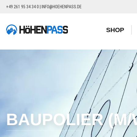
+49 261 95 34 34 0
|
INFO@HOEHENPASS.DE
springen
Zur Hauptnavigation springen
SHOP
BAUPOLIER (M/