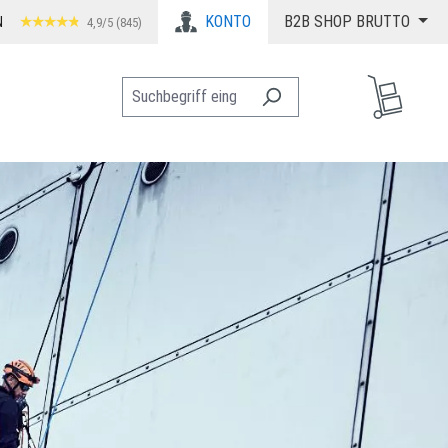
KONTO
B2B SHOP BRUTTO
N
4,9/5 (845)