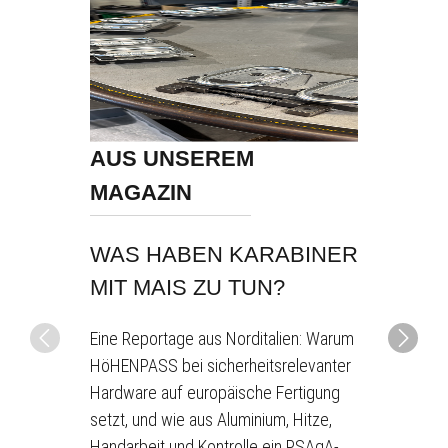
AUS UNSEREM
MAGAZIN
INSATZ
NWEIS
WAS HABEN KARABINER
ER
UND 13
MIT MAIS ZU TUN?
en
Eine Reportage aus Norditalien: Warum
Z -
MC
HöHENPASS bei sicherheitsrelevanter
en Fällen die
Hardware auf europäische Fertigung
 CAPTO-
setzt, und wie aus Aluminium, Hitze,
 Ann-Katrin
t Screw)
Handarbeit und Kontrolle ein PSAgA-