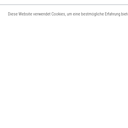
Diese Website verwendet Cookies, um eine bestmögliche Erfahrung bie
LICHT AN- LEBEN SICHERN! WARUM
ABSTURZSICHERUNG IM RIGGING
UND BÜHNENBAU
ÜBERLEBENSWICHTIG IST – UND
DENNOCH VERNACHLÄSSIGT WIRD