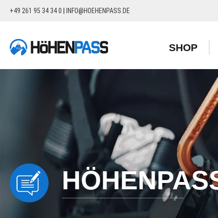
+49 261 95 34 34 0
|
INFO@HOEHENPASS.DE
springen
Zur Hauptnavigation springen
SHOP
HÖHENPAS