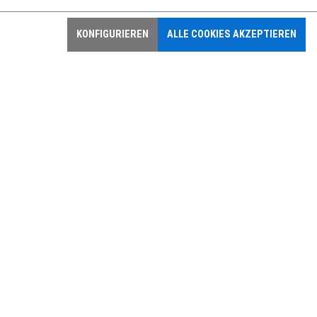
KONFIGURIEREN
ALLE COOKIES AKZEPTIEREN
SICHERHEITSHINWEIS – FALCON+
SRL-MODELLE MIT KABEL UND
DREHGELENK