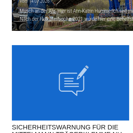
vom 14.07.2026
Müsch an der Ahr: Hier ist Ann-Katrin Hümmerich seit m
Nach der Flutkatastrophe 2021 wurde hier eine Behelfsb
SICHERHEITSWARNUNG FÜR DIE