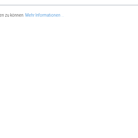
ten zu können.
Mehr Informationen ...
RÜCKRUF GURTE : NEWTON,
NEWTON FAST UND NEWTON
EASYFIT EUROPÄISCHE
AUSFÜHRUNGEN