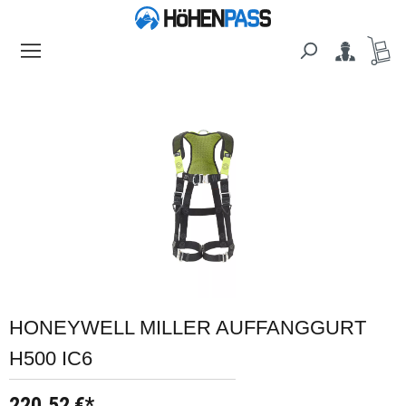
alt springen
Bildergalerie überspringen
HONEYWELL MILLER AUFFANGGURT
H500 IC6
220,52 €*