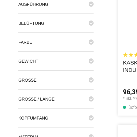
AUSFÜHRUNG
BELÜFTUNG
FARBE
GEWICHT
KASK
IND
GRÖSSE
96,3
* inkl. M
GRÖSSE / LÄNGE
Sofor
KOPFUMFANG
MATERIAL