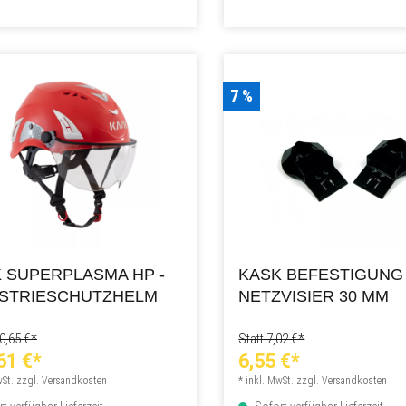
7 %
 SUPERPLASMA HP -
KASK BEFESTIGUNG
USTRIESCHUTZHELM
NETZVISIER 30 MM
50,65 €*
Statt 7,02 €*
61 €*
6,55 €*
wSt. zzgl. Versandkosten
* inkl. MwSt. zzgl. Versandkosten