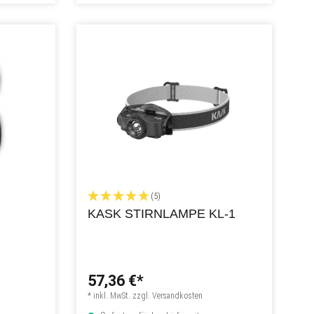
(5)
KASK STIRNLAMPE KL-1
57,36 €*
* inkl. MwSt. zzgl. Versandkosten