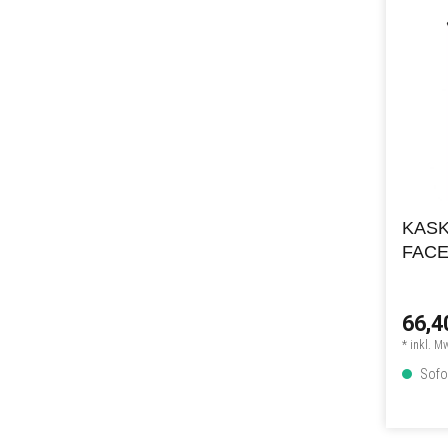
KASK
FAC
66,4
* inkl. M
Sofor