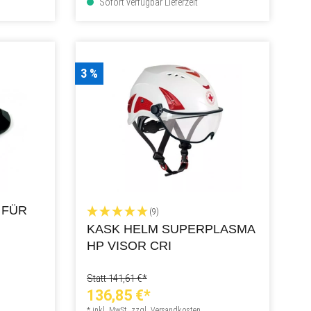
Sofort verfügbar Lieferzeit
3 %
 FÜR
(9)
KASK HELM SUPERPLASMA
HP VISOR CRI
Statt 141,61 €*
136,85 €*
* inkl. MwSt. zzgl. Versandkosten