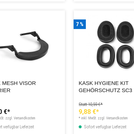
7 %
 MESH VISOR
KASK HYGIENE KIT
RIER
GEHÖRSCHUTZ SC3
Statt 10,59 €*
0 €*
9,88 €*
wSt. zzgl. Versandkosten
* inkl. MwSt. zzgl. Versandkosten
t verfügbar Lieferzeit
Sofort verfügbar Lieferzeit