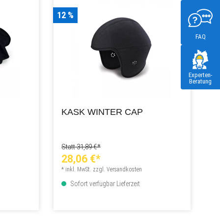
12 %
FAQ
Experten-
Beratung
KASK WINTER CAP
Statt 31,89 €*
28,06 €*
* inkl. MwSt. zzgl. Versandkosten
Sofort verfügbar Lieferzeit