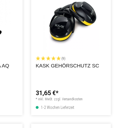
(9)
 AQ
KASK GEHÖRSCHUTZ SC
31,65 €*
* inkl. MwSt. zzgl. Versandkosten
1-2 Wochen Lieferzeit