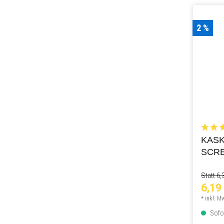
2 %
KASK
SCR
Statt 6,
6,19
* inkl. M
Sofor