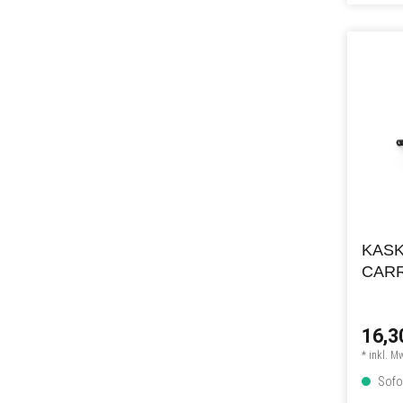
KASK
CAR
16,3
* inkl. M
Sofor