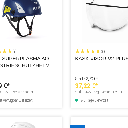
(9)
(9)
 SUPERPLASMA AQ -
KASK VISOR V2 PLU
USTRIESCHUTZHELM
Statt 43,79 €*
9 €*
37,22 €*
wSt. zzgl. Versandkosten
* inkl. MwSt. zzgl. Versandkosten
t verfügbar Lieferzeit
3-5 Tage Lieferzeit