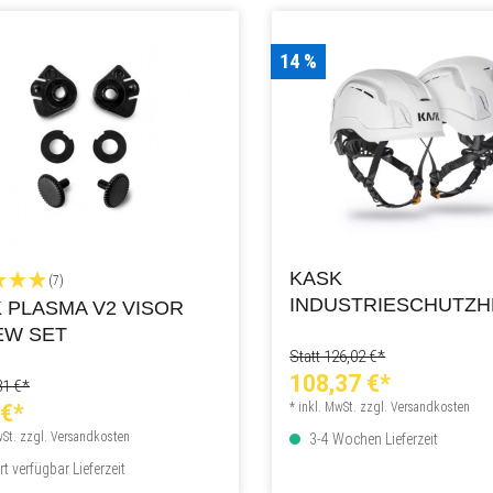
14 %
KASK
(7)
INDUSTRIESCHUTZ
 PLASMA V2 VISOR
ZENITH X AIR HI-VIZ
EW SET
Statt 126,02 €*
108,37 €*
31 €*
 €*
* inkl. MwSt. zzgl. Versandkosten
wSt. zzgl. Versandkosten
3-4 Wochen Lieferzeit
t verfügbar Lieferzeit