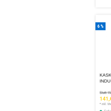
6 %
KASK
IND
Statt 1
141,
* inkl. M