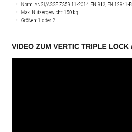
Norm: ANSI/ASSE Z359.11-2014, EN 813, EN 12841-B,
Max. Nutzergewicht: 150 kg
Größen: 1 oder 2
VIDEO ZUM VERTIC TRIPLE LOCK 