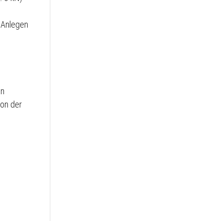
n Anlegen
en
von der