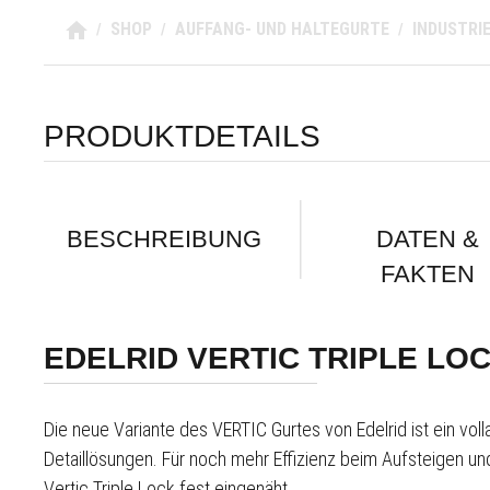
SHOP
AUFFANG- UND HALTEGURTE
INDUSTRIE
/
/
/
PRODUKTDETAILS
BESCHREIBUNG
DATEN &
FAKTEN
EDELRID VERTIC TRIPLE LOC
Die neue Variante des VERTIC Gurtes von Edelrid ist ein volla
Detaillösungen. Für noch mehr Effizienz beim Aufsteigen u
Vertic Triple Lock fest eingenäht.