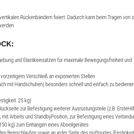
n vertikalen Rückenbändern fixiert. Dadurch kann beim Tragen vo
 werden.
OCK:
ebung und Elastikeinsätzen für maximale Bewegungsfreiheit und
vorzeitigem Verschleiß an exponierten Stellen
ch mit Handschuhen) besonders schnell und einfach zu bediene
estigkeit: 25 kg)
Rückseite zur Befestigung weiterer Ausrüstungsteile (z.B. Erste­Hil
, mit Arbeits­ und Stand­by­Position, zur Befestigung eines Verbind
150 kg) zum Einhängen eines Abseilgerätes
den Beinschlaufen sowie an jeder Seite des Hüftgurtes (Festigkei