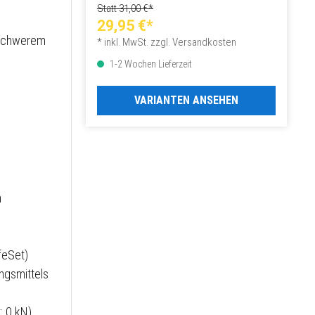
Statt 31,00 €*
29,95 €*
n schwerem
* inkl. MwSt. zzgl. Versandkosten
1-2 Wochen Lieferzeit
VARIANTEN ANSEHEN
n
fe­Set)
ungsmittels
t: 0 kN)