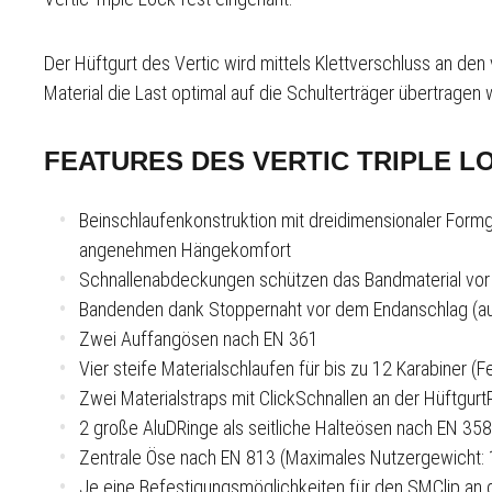
Der Hüftgurt des Vertic wird mittels Klettverschluss an de
Material die Last optimal auf die Schulterträger übertragen
FEATURES DES VERTIC TRIPLE L
Beinschlaufenkonstruktion mit dreidimensionaler Formg
angenehmen Hängekomfort
Schnallenabdeckungen schützen das Bandmaterial vor 
Bandenden dank Stoppernaht vor dem Endanschlag (au
Zwei Auffangösen nach EN 361
Vier steife Materialschlaufen für bis zu 12 Karabiner (F
Zwei Materialstraps mit Click­Schnallen an der Hüftgurt­
2 große Alu­D­Ringe als seitliche Halteösen nach EN 358
Zentrale Öse nach EN 813 (Maximales Nutzergewicht: 
Je eine Befestigungsmöglichkeiten für den SM­Clip an 