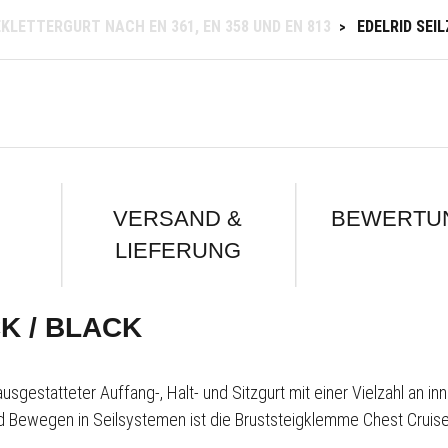
KLETTERGURT NACH EN 361, EN 358 UND EN 813
EDELRID SEI
>
VERSAND &
BEWERTU
LIEFERUNG
K / BLACK
usgestatteter Auffang-, Halt- und Sitzgurt mit einer Vielzahl an in
nd Bewegen in Seilsystemen ist die Bruststeigklemme Chest Cruis