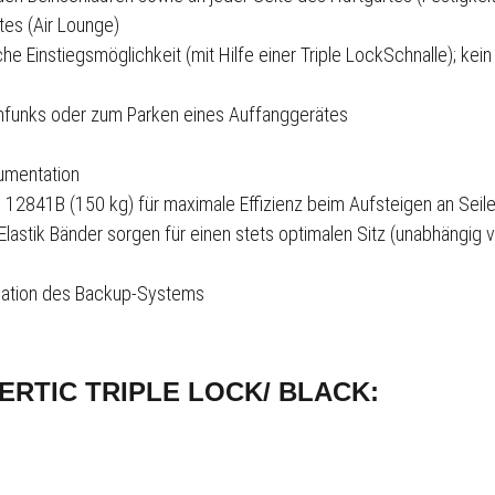
ttes (Air Lounge)
e Einstiegsmöglichkeit (mit Hilfe einer Triple Lock­Schnalle); kei
chfunks oder zum Parken eines Auffanggerätes
okumentation
2841­B (150 kg) für maximale Effizienz beim Aufsteigen an Seil
tik­ Bänder sorgen für einen stets optimalen Sitz (unabhängig 
nisation des Backup-Systems
ERTIC TRIPLE LOCK/ BLACK: