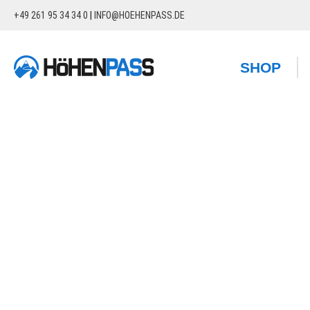
+49 261 95 34 34 0
|
INFO@HOEHENPASS.DE
springen
Zur Hauptnavigation springen
SHOP
Bildergalerie überspringen