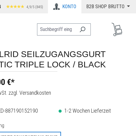
KONTO
B2B SHOP BRUTTO
N
4,9/5 (845)
LRID SEILZUGANGSGURT
TIC TRIPLE LOCK / BLACK
0 €*
MwSt. zzgl. Versandkosten
ED-887190152190
1-2 Wochen Lieferzeit
auswählen
ng