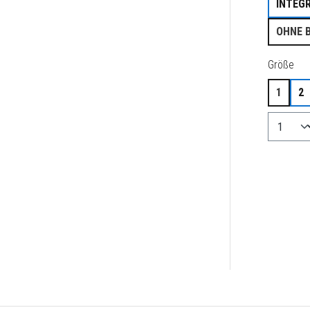
INTEG
OHNE 
aus
Größe
1
2