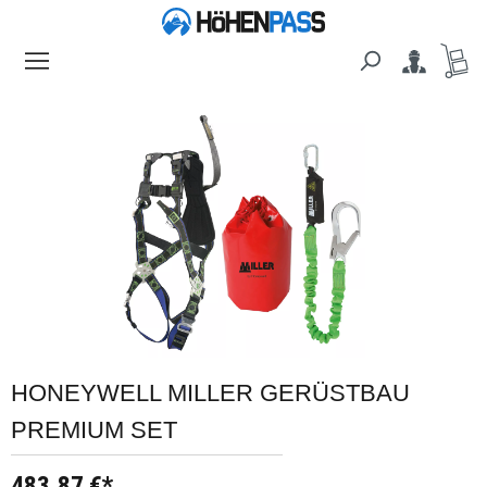
alt springen
Bildergalerie überspringen
HONEYWELL MILLER GERÜSTBAU
PREMIUM SET
483,87 €*