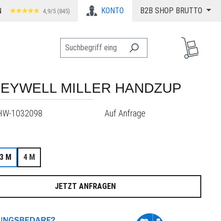
KONTO
B2B SHOP BRUTTO
N
4,9/5 (845)
EYWELL MILLER HANDZUP
HW-1032098
Auf Anfrage
auswählen
3 M
4 M
JETZT ANFRAGEN