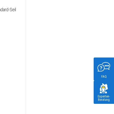
ndard-Seil
FAQ
Experten-
Beratung