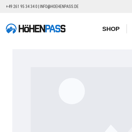
+49 261 95 34 34 0
|
INFO@HOEHENPASS.DE
springen
Zur Hauptnavigation springen
SHOP
Bildergalerie überspringen