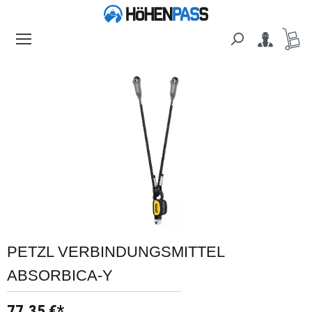
alt springen
Bildergalerie überspringen
PETZL VERBINDUNGSMITTEL
ABSORBICA-Y
77,35 €*