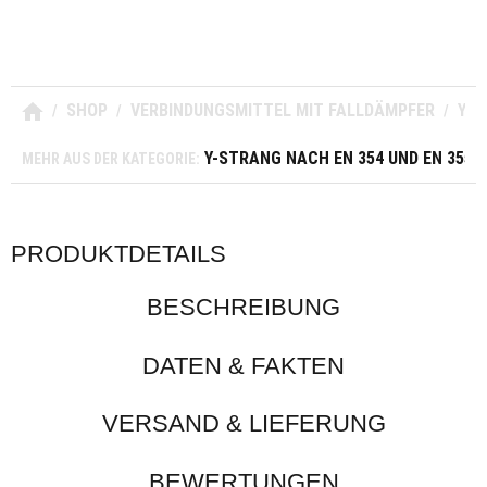
SHOP
VERBINDUNGSMITTEL MIT FALLDÄMPFER
Y-S
/
/
/
Y-STRANG NACH EN 354 UND EN 355
MEHR AUS DER KATEGORIE:
PRODUKTDETAILS
BESCHREIBUNG
DATEN & FAKTEN
VERSAND & LIEFERUNG
BEWERTUNGEN