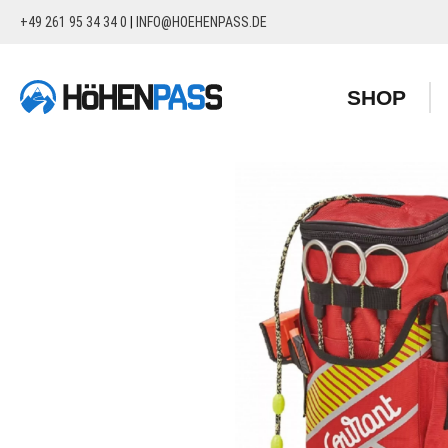
+49 261 95 34 34 0
|
INFO@HOEHENPASS.DE
springen
Zur Hauptnavigation springen
SHOP
Bildergalerie überspringen