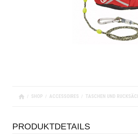
SHOP
ACCESSOIRES
TASCHEN UND RUCKSÄC
/
/
/
PRODUKTDETAILS