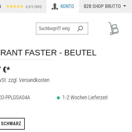
KONTO
B2B SHOP BRUTTO
N
4,9/5 (845)
RANT FASTER - BEUTEL
 €*
MwSt. zzgl. Versandkosten
CO-PPLGSA04A
1-2 Wochen Lieferzeit
wählen
SCHWARZ