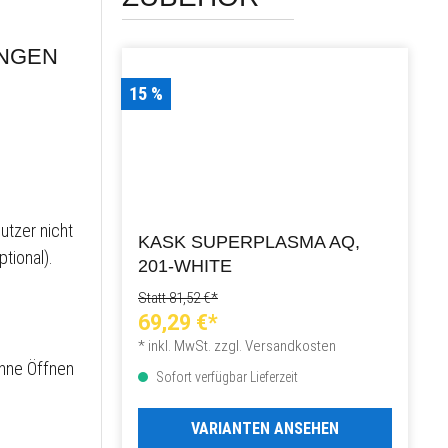
NGEN
15 %
utzer nicht
KASK SUPERPLASMA AQ,
tional).
201-WHITE
Statt 81,52 €*
69,29 €*
* inkl. MwSt. zzgl. Versandkosten
ohne Öffnen
Sofort verfügbar Lieferzeit
VARIANTEN ANSEHEN