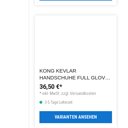
KONG KEVLAR
HANDSCHUHE FULL GLOVES
- GR. M (9)
36,50 €*
GELB/GRAU/SCHWARZ
* inkl. MwSt. zzgl. Versandkosten
3-5 Tage Lieferzeit
VARIANTEN ANSEHEN