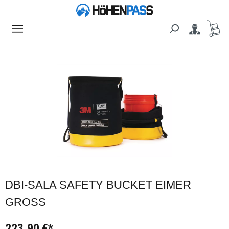
alt springen
Bildergalerie überspringen
DBI-SALA SAFETY BUCKET EIMER
GROSS
223,90 €*