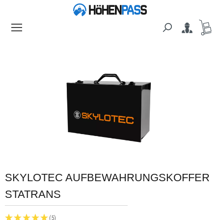
alt springen
Bildergalerie überspringen
SKYLOTEC AUFBEWAHRUNGSKOFFER
STATRANS
(5)