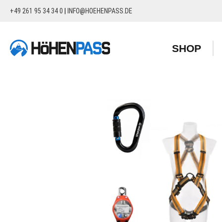
+49 261 95 34 34 0
|
INFO@HOEHENPASS.DE
springen
Zur Hauptnavigation springen
SHOP
Bildergalerie überspringen