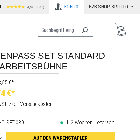
KONTO
B2B SHOP BRUTTO
N
4,9/5 (845)
ENPASS SET STANDARD
ARBEITSBÜHNE
8,65 €*
4 €*
MwSt. zzgl. Versandkosten
HO-SET-030
1-2 Wochen Lieferzeit
AUF DEN WARENSTAPLER