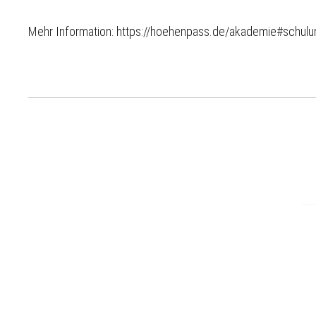
Mehr Information: https://hoehenpass.de/akademie#schul
9 %
8 %
7 %
7 %
7 %