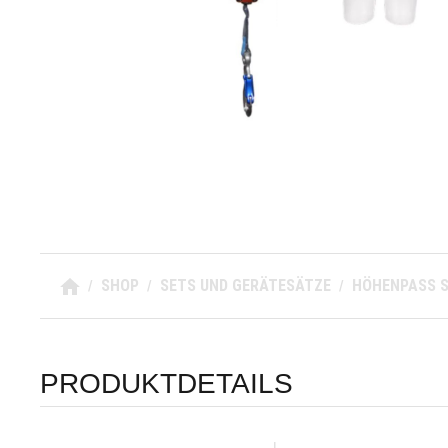
SHOP
SETS UND GERÄTESÄTZE
HÖHENPASS 
/
/
/
PRODUKTDETAILS