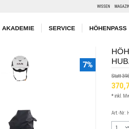
WISSEN
MAGAZI
AKADEMIE
SERVICE
HÖHENPASS
HÖH
HUB
7%
Statt 39
370,7
* inkl. 
Art.-Nr.: