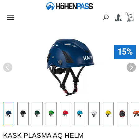
alt springen
Bildergalerie überspringen
15%
KASK PLASMA AQ HELM