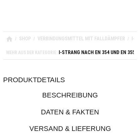
SHOP
VERBINDUNGSMITTEL MIT FALLDÄMPFER
I-S
/
/
/
I-STRANG NACH EN 354 UND EN 355
MEHR AUS DER KATEGORIE:
PRODUKTDETAILS
BESCHREIBUNG
DATEN & FAKTEN
VERSAND & LIEFERUNG