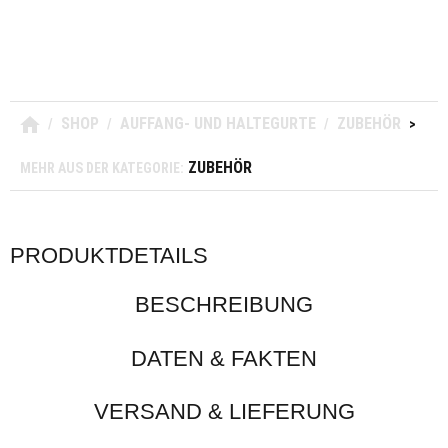
SHOP
AUFFANG- UND HALTEGURTE
ZUBEHÖR
PE
/
/
/
>
ZUBEHÖR
MEHR AUS DER KATEGORIE:
PRODUKTDETAILS
BESCHREIBUNG
DATEN & FAKTEN
VERSAND & LIEFERUNG