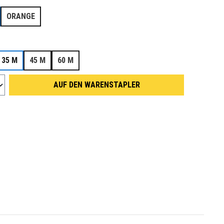
ORANGE
wählen
35 M
45 M
60 M
AUF DEN WARENSTAPLER