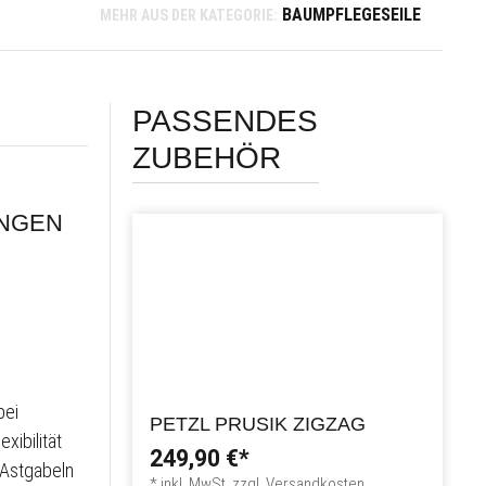
BAUMPFLEGESEILE
MEHR AUS DER KATEGORIE:
PASSENDES
ZUBEHÖR
NGEN
bei
PETZL PRUSIK ZIGZAG
xibilität
249,90 €*
 Astgabeln
* inkl. MwSt. zzgl. Versandkosten