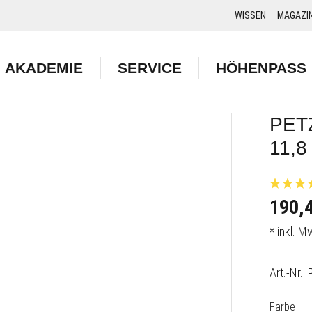
WISSEN
MAGAZI
AKADEMIE
SERVICE
HÖHENPASS
PET
11,
190,4
* inkl. 
Art.-Nr.:
aus
Farbe