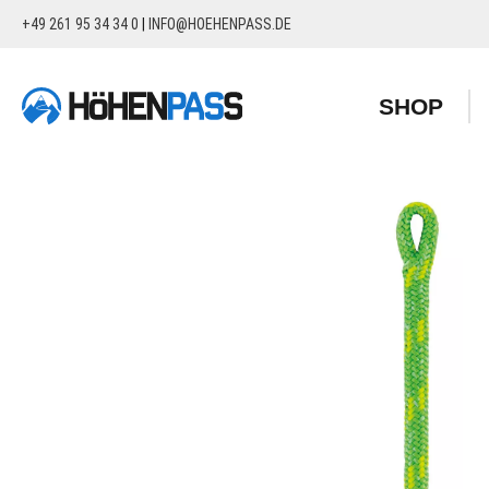
+49 261 95 34 34 0
|
INFO@HOEHENPASS.DE
springen
Zur Hauptnavigation springen
SHOP
Bildergalerie überspringen