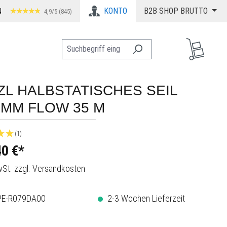
KONTO
B2B SHOP BRUTTO
N
4,9/5 (845)
ZL HALBSTATISCHES SEIL
8 MM FLOW 35 M
(1)
0 €*
MwSt. zzgl. Versandkosten
PE-R079DA00
2-3 Wochen Lieferzeit
wählen