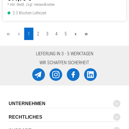
* inkl. MwSt. zzgl. Versandkosten
2-3 Wochen Lieferzeit
Seite
Seite
Seite
Seite
Seite
1
2
3
4
5
LIEFERUNG IN 3 - 5 WERKTAGEN
WIR SCHAFFEN SICHERHEIT.
UNTERNEHMEN
RECHTLICHES