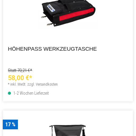
HÖHENPASS WERKZEUGTASCHE
Statt 70,21 €*
58,00 €*
* inkl. MwSt. zzgl. Versandkosten
1-2 Wochen Lieferzeit
17 %