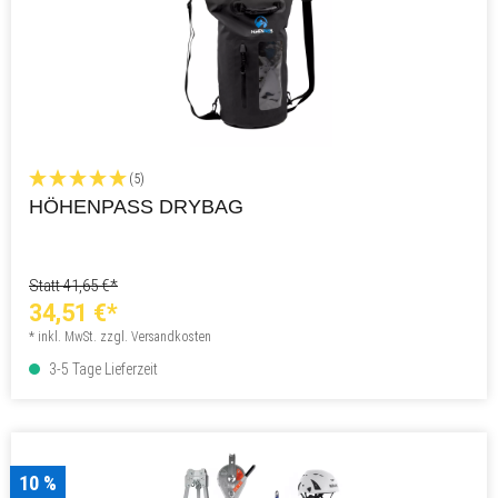
(5)
HÖHENPASS DRYBAG
Statt 41,65 €*
34,51 €*
* inkl. MwSt. zzgl. Versandkosten
3-5 Tage Lieferzeit
10 %