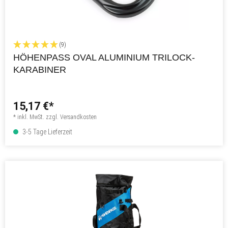
(9)
HÖHENPASS OVAL ALUMINIUM TRILOCK-
KARABINER
15,17 €*
* inkl. MwSt. zzgl. Versandkosten
3-5 Tage Lieferzeit