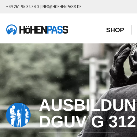
+49 261 95 34 34 0
|
INFO@HOEHENPASS.DE
springen
Zur Hauptnavigation springen
SHOP
AUSBILDUN
DGUV G 312