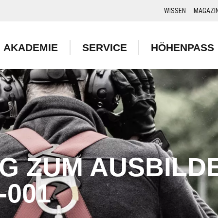
WISSEN
MAGAZI
AKADEMIE
SERVICE
HÖHENPASS
G ZUM AUSBILD
-001