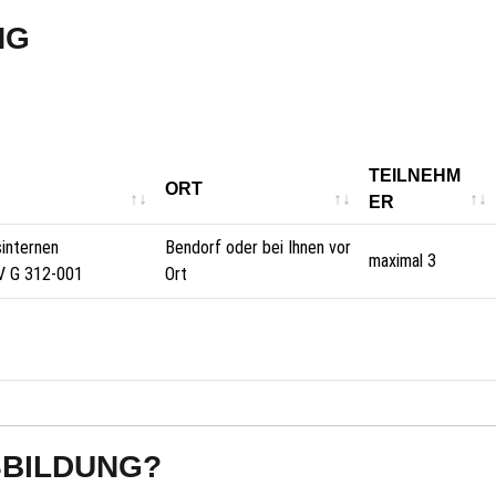
NG
TEILNEHM
ORT
ER
sinternen
Bendorf oder bei Ihnen vor
maximal 3
V G 312-001
Ort
SBILDUNG?